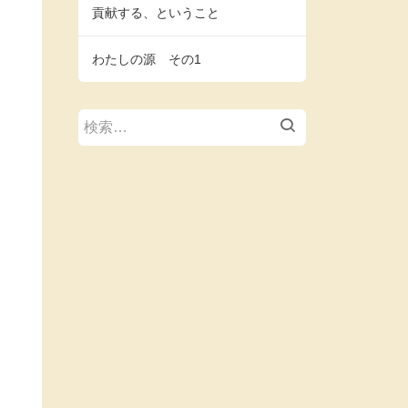
貢献する、ということ
わたしの源 その1
検
索: