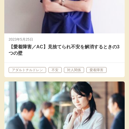
2023年5月25日
【愛着障害／AC】見捨てられ不安を解消するときの3
つの壁
アダルトチルドレン
不安
対人関係
愛着障害