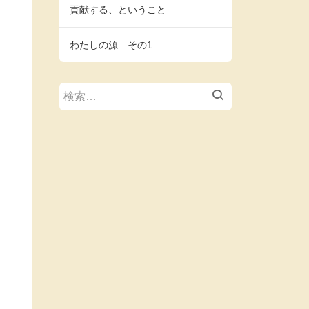
貢献する、ということ
わたしの源 その1
検
索: