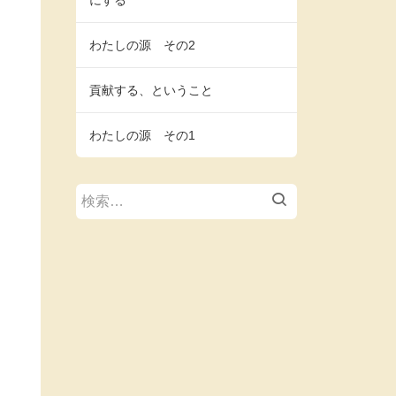
にする
わたしの源 その2
貢献する、ということ
わたしの源 その1
検
索: